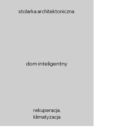
stolarka architektoniczna
dom inteligentny
rekuperacja,
klimatyzacja