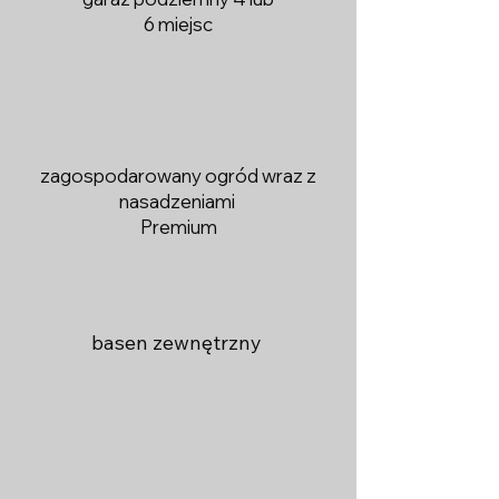
6 miejsc
zagospodarowany ogród wraz z
nasadzeniami
Premium
basen zewnętrzny