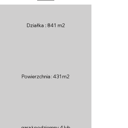
Działka : 841 m2
Powierzchnia : 431 m2
garaż podziemny 4 lub