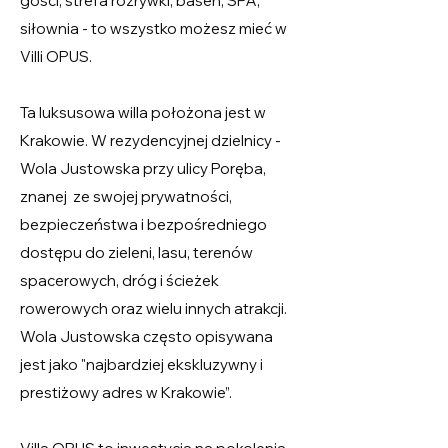
gości, strefa rozrywki, basen, SPA,
siłownia - to wszystko możesz mieć w
Villi OPUS.
Ta luksusowa willa położona jest w
Krakowie. W rezydencyjnej dzielnicy -
Wola Justowska przy ulicy Poręba,
znanej ze swojej prywatności,
bezpieczeństwa i bezpośredniego
dostępu do zieleni, lasu, terenów
spacerowych, dróg i ścieżek
rowerowych oraz wielu innych atrakcji.
Wola Justowska często opisywana
jest jako "najbardziej ekskluzywny i
prestiżowy adres w Krakowie”.